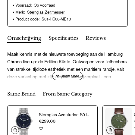
Voorraad:
Op voorraad
Merk:
Sternglas Zeitmesser
Product code:
S01-HC06-ME13
Omschrijving
Specificaties
Reviews
Maak kennis met de nieuwste toevoeging aan de Hamburg
Chrono line-up: de Edition Küste. Ontworpen voor liefhebbers
van strakke, tijdloze esthetiek met een maritiem randje, valt
deze variant op met zijn diepblauwe wijzerplaat - een
eerbetoon aan onze gevierde Coast Editions en een knipoog
naar het noordelijke zeevarende erfgoed.De roestvrijstalen
Same Brand
From Same Category
kast, met een gepolijste en geborstelde afwerking, brengt
robuuste duurzaamheid in balans met ingetogen verfijning,
waardoor het een veelzijdige keuze is voor elke
Sternglas Aventurine S01-NAN40-ME08 horloge - 24004
gelegenheid.Knaloranje accenten op de chronograafwijzers
€299,00
en het stiksel van de exclusieve Coast Edition-band geven