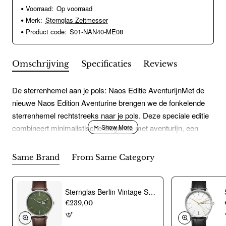
Voorraad:
Op voorraad
Merk:
Sternglas Zeitmesser
Product code:
S01-NAN40-ME08
Omschrijving
Specificaties
Reviews
De sterrenhemel aan je pols: Naos Editie AventurijnMet de
nieuwe Naos Edition Aventurine brengen we de fonkelende
sterrenhemel rechtstreeks naar je pols. Deze speciale editie
combineert minimalistische elegantie met aventurijn, een
natuurlijk mineraal materiaal dat je normaal gesproken alleen
ziet in high-end uurwerken.De 38 mm gepolijste
Same Brand
From Same Category
roestvrijstalen kast van de Naos Edition Aventurine,
verkrijgbaar in goud of zilver, benadrukt het klassieke
ontwerp van de wijzerplaat. Luminova op de wijzers zorgt
Sternglas Berlin Vintage S01-BE08-HE05 - 23242
voor een goede afleesbaarheid, zelfs bij weinig licht.
€239,00