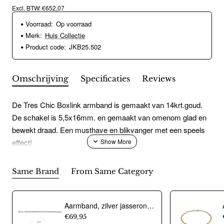
Excl. BTW: €652,07
Voorraad:
Op voorraad
Merk:
Huis Collectie
Product code:
JKB25.502
Omschrijving
Specificaties
Reviews
De Tres Chic Boxlink armband is gemaakt van 14krt.goud.
De schakel is 5,5x16mm. en gemaakt van omenom glad en
bewekt draad. Een musthave en blikvanger met een speels
effect!
Same Brand
From Same Category
Aarmband, zilver jasseron 4,5mm. (lengte 18cm.) - 10274
€69,95