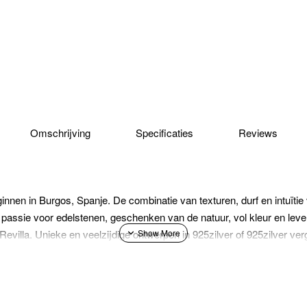
Omschrijving
Specificaties
Reviews
ginnen in Burgos, Spanje. De combinatie van texturen, durf en intuït
n passie voor edelstenen, geschenken van de natuur, vol kleur en le
evilla. Unieke en veelzijdige ontwerpen in 925zilver of 925zilver ver