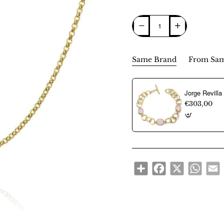
Same Brand
From Sam
€303,00
Share
Facebook
X
WhatsA
E