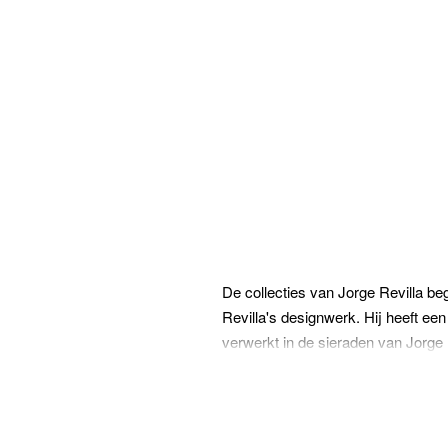
De collecties van Jorge Revilla be
Revilla's designwerk. Hij heeft ee
verwerkt in de sieraden van Jorge R