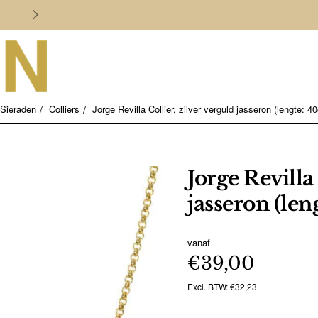
Persoonlijk en deskundig advies
Sieraden
Colliers
Jorge Revilla Collier, zilver verguld jasseron (lengte: 4
Jorge Revilla 
jasseron (len
vanaf
€39,00
Excl. BTW: €32,23