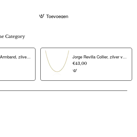
Toevoegen
e Category
Jorge Revilla Armband, zilver verguld met Rose Quartz Shade Collection (lengte: mm.) - 23771
Jorge Revilla Collier, zilver verguld jasseron (lengte: 45cm.) - 23779
€43,00
pp
mail