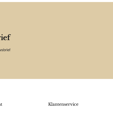
ief
wsbrief
nt
Klantenservice