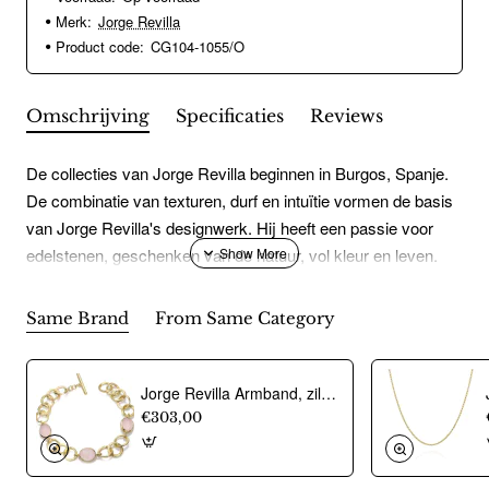
Merk:
Jorge Revilla
Product code:
CG104-1055/O
Omschrijving
Specificaties
Reviews
De collecties van Jorge Revilla beginnen in Burgos, Spanje.
De combinatie van texturen, durf en intuïtie vormen de basis
van Jorge Revilla's designwerk. Hij heeft een passie voor
edelstenen, geschenken van de natuur, vol kleur en leven.
Deze worden ook veelvuldig verwerkt in de sieraden van
Jorge Revilla. Unieke en veelzijdige ontwerpen in 925zilver of
Same Brand
From Same Category
925zilver verguld.
Jorge Revilla Armband, zilver verguld met Rose Quartz Shade Collection (lengte: mm.) - 23771
€303,00