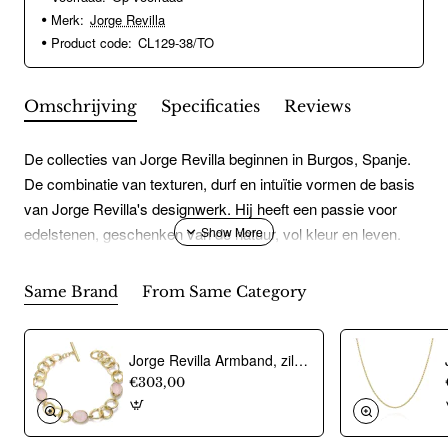
Merk:
Jorge Revilla
Product code:
CL129-38/TO
Omschrijving
Specificaties
Reviews
De collecties van Jorge Revilla beginnen in Burgos, Spanje.
De combinatie van texturen, durf en intuïtie vormen de basis
van Jorge Revilla's designwerk. Hij heeft een passie voor
edelstenen, geschenken van de natuur, vol kleur en leven.
Deze worden ook veelvuldig verwerkt in de sieraden van
Jorge Revilla. Unieke en veelzijdige ontwerpen in 925zilver of
Same Brand
From Same Category
925zilver verguld.
Jorge Revilla Armband, zilver verguld met Rose Quartz Shade Collection (lengte: mm.) - 23771
€303,00