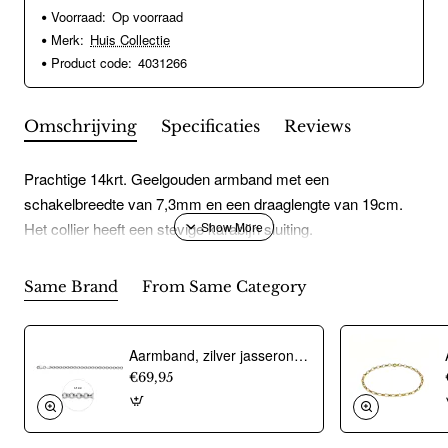
Voorraad:
Op voorraad
Merk:
Huis Collectie
Product code:
4031266
Omschrijving
Specificaties
Reviews
Prachtige 14krt. Geelgouden armband met een
schakelbreedte van 7,3mm en een draaglengte van 19cm.
Het collier heeft een stevige karabijn sluiting.
Same Brand
From Same Category
Aarmband, zilver jasseron 4,5mm. (lengte 18cm.) - 10274
€69,95