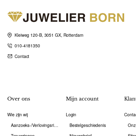
Kleiweg 120-B, 3051 GX, Rotterdam
010-4181350
Contact
Over ons
Mijn account
Klan
Wie zijn wij
Login
Conta
Aanzoeks-/Verlovingsring
Bestelgeschiedenis
Onz
Trouwringen
Nieuwsbrief
Sit