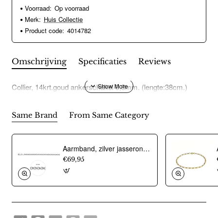
Voorraad:
Op voorraad
Merk:
Huis Collectie
Product code:
4014782
Omschrijving
Specificaties
Reviews
Collier, 14krt.goud ankerschakel 0,8mm. (lengte:38cm.)
Same Brand
From Same Category
Aarmband, zilver jasseron 4,5mm. (lengte 18cm.) - 10274
€69,95