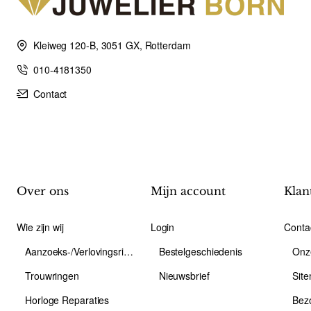
Kleiweg 120-B, 3051 GX, Rotterdam
010-4181350
Contact
Over ons
Mijn account
Klan
Wie zijn wij
Login
Conta
Aanzoeks-/Verlovingsring
Bestelgeschiedenis
Onz
Trouwringen
Nieuwsbrief
Sit
Horloge Reparaties
Bez