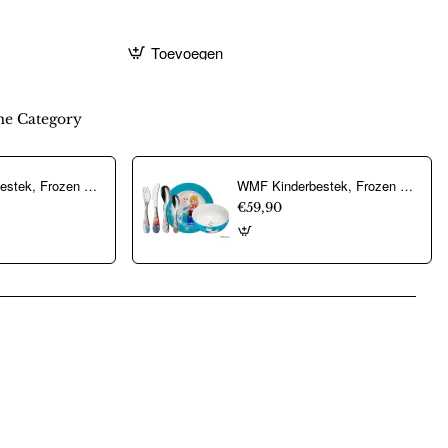
Toevoegen
e Category
WMF Kinderbestek, Frozen 4 delig - 23329
WMF Kinderbestek, Frozen 6 dlg. - 23328
€59,90
pp
mail