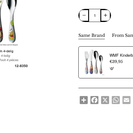
Same Brand
From Sam
€39,95
Share
Facebook
X
WhatsA
E