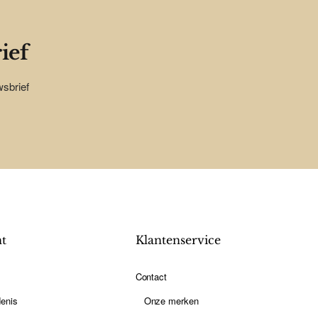
ief
wsbrief
nt
Klantenservice
Contact
enis
Onze merken