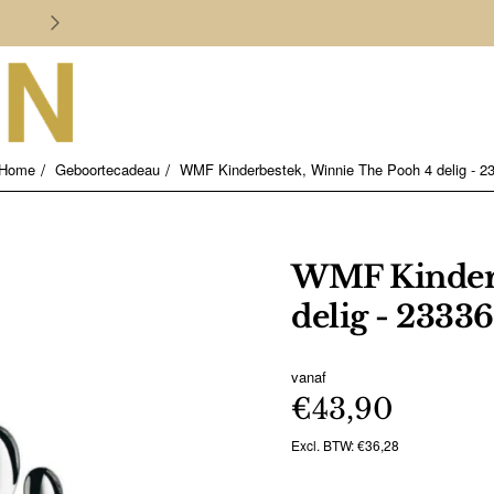
Persoonlijk en deskundig advies
Geboortecadeau
WMF Kinderbestek, Winnie The Pooh 4 delig - 2
home
WMF Kinderb
delig - 23336
vanaf
€43,90
Excl. BTW: €36,28