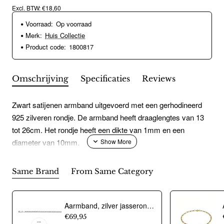
Excl. BTW: €18,60
Voorraad:
Op voorraad
Merk:
Huis Collectie
Product code:
1800817
Omschrijving
Specificaties
Reviews
Zwart satijenen armband uitgevoerd met een gerhodineerd
925 zilveren rondje. De armband heeft draaglengtes van 13
tot 26cm. Het rondje heeft een dikte van 1mm en een
diameter van 10mm.
Same Brand
From Same Category
Aarmband, zilver jasseron 4,5mm. (lengte 18cm.) - 10274
€69,95