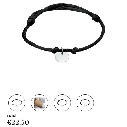
vanaf
€22,50