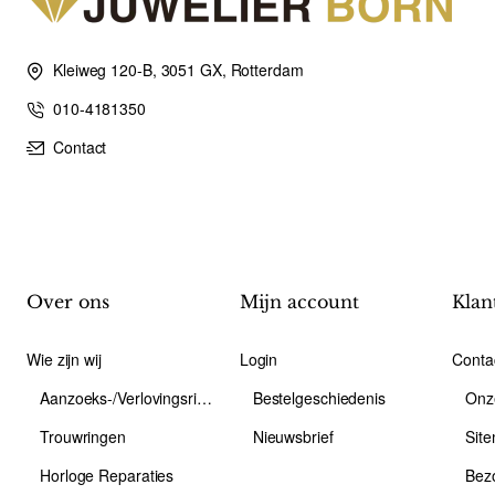
Kleiweg 120-B, 3051 GX, Rotterdam
010-4181350
Contact
Over ons
Mijn account
Klan
Wie zijn wij
Login
Conta
Aanzoeks-/Verlovingsring
Bestelgeschiedenis
Onz
Trouwringen
Nieuwsbrief
Sit
Horloge Reparaties
Bez