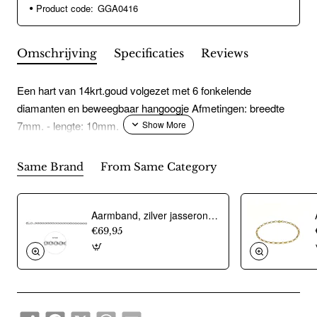
Product code:
GGA0416
Omschrijving
Specificaties
Reviews
Een hart van 14krt.goud volgezet met 6 fonkelende
diamanten en beweegbaar hangoogje Afmetingen: breedte
7mm. - lengte: 10mm.
Same Brand
From Same Category
Aarmband, zilver jasseron 4,5mm. (lengte 18cm.) - 10274
€69,95
Share
Facebook
X
WhatsApp
Email