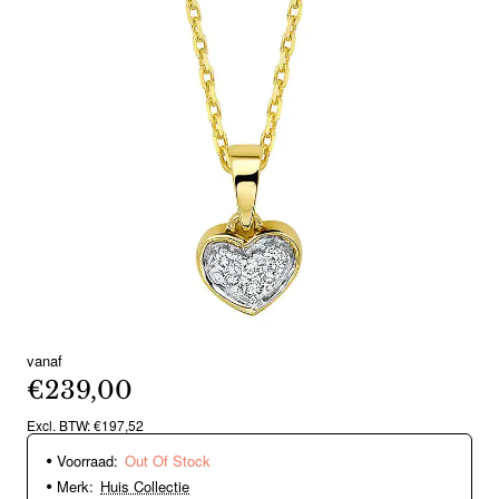
vanaf
Out Of Stock
€239,00
Excl. BTW: €197,52
Voorraad:
Out Of Stock
Merk:
Huis Collectie