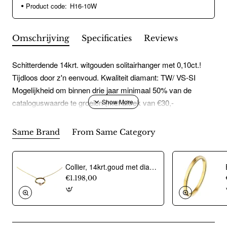
Product code:
H16-10W
Omschrijving
Specificaties
Reviews
Schitterdende 14krt. witgouden solitairhanger met 0,10ct.!
Tijdloos door z'n eenvoud. Kwaliteit diamant: TW/ VS-SI
Mogelijkheid om binnen drie jaar minimaal 50% van de
cataloguswaarde te groeien (met aftrek van €30,-
inruilkosten).Eclat exclusieve gouden sieraden werkt
uitsluitend met natuurlijke diamanten. Een prachtig product
Same Brand
From Same Category
gevormd in de bodem van de aarde. Diamanten bij Eclat zijn
gecertificeerd. De herkomst en de kwaliteit is dus altijd
gegarandeerd.
Collier, 14krt.goud met diamant totaal 0,08ct. (lengte: 42-45cm.) - 24455
€1.198,00