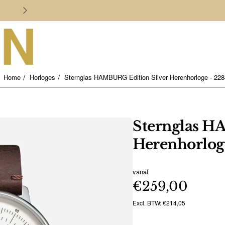
Persoonlijk en deskundig advies
Horloges
Sternglas HAMBURG Edition Silver Herenhorloge - 22
home
Sternglas H
Herenhorlog
vanaf
€259,00
Excl. BTW: €214,05