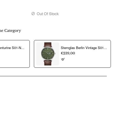
Out Of Stock
e Category
Sternglas Aventurine S01-NAN40-ME08 horloge - 24004
Sternglas Berlin Vintage S01-BE08-HE05 - 23242
€239,00
pp
mail