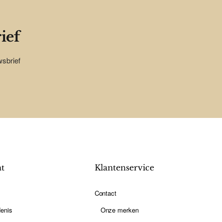
ief
wsbrief
nt
Klantenservice
Contact
enis
Onze merken