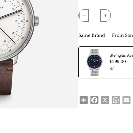
Same Brand
From Sam
€299,00
Share
Facebook
X
WhatsA
E