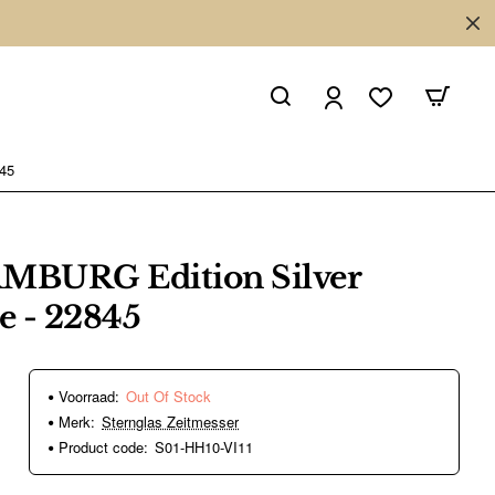
845
AMBURG Edition Silver
e - 22845
Voorraad:
Out Of Stock
Merk:
Sternglas Zeitmesser
Product code:
S01-HH10-VI11