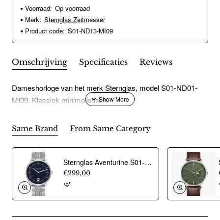
Voorraad:
Op voorraad
Merk:
Sternglas Zeitmesser
Product code:
S01-ND13-MI09
Omschrijving
Specificaties
Reviews
Dameshorloge van het merk Sternglas, model S01-ND01-
MI09. Klassiek minimalistisch.
Same Brand
From Same Category
Sternglas Aventurine S01-NAN40-ME08 horloge - 24004
€299,00