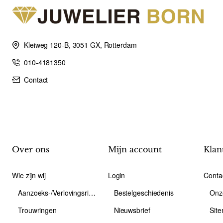
Kleiweg 120-B, 3051 GX, Rotterdam
010-4181350
Contact
Over ons
Mijn account
Klan
Wie zijn wij
Login
Conta
Aanzoeks-/Verlovingsring
Bestelgeschiedenis
Onz
Trouwringen
Nieuwsbrief
Sit