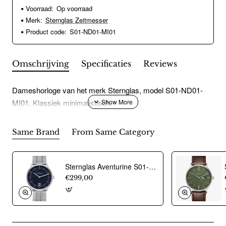
Voorraad:
Op voorraad
Merk:
Sternglas Zeitmesser
Product code:
S01-ND01-MI01
Omschrijving
Specificaties
Reviews
Dameshorloge van het merk Sternglas, model S01-ND01-
MI01. Klassiek minimalistisch.
Same Brand
From Same Category
Sternglas Aventurine S01-NAN40-ME08 horloge - 24004
€299,00