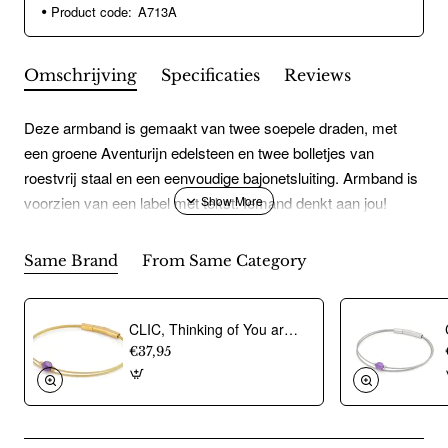
Product code:
A713A
Omschrijving
Specificaties
Reviews
Deze armband is gemaakt van twee soepele draden, met
een groene Aventurijn edelsteen en twee bolletjes van
roestvrij staal en een eenvoudige bajonetsluiting. Armband is
voorzien van een label met tekst: Iemand denkt aan jou!
Daarom ontvang je dit sieraadje. Lief he?Eenvoudige
bajonetsluiting Handgemaakt in Nederland Hypoallergeen
Same Brand
From Same Category
chirurgisch roestvrij staal
CLIC, Thinking of You armband met Amethist. Edelstaal Verguld - 22775
€37,95