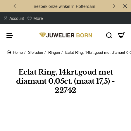
Bezoek onze winkel in Rotterdam
Account
More
Sieraden
Ringen
Eclat Ring, 14krt.goud met diamant 0,0
home
Eclat Ring, 14krt.goud met
diamant 0,05ct. (maat 17,5) -
22742