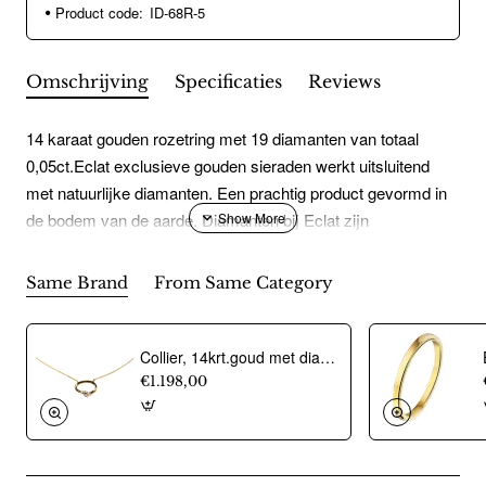
Product code:
ID-68R-5
Omschrijving
Specificaties
Reviews
14 karaat gouden rozetring met 19 diamanten van totaal
0,05ct.Eclat exclusieve gouden sieraden werkt uitsluitend
met natuurlijke diamanten. Een prachtig product gevormd in
de bodem van de aarde. Diamanten bij Eclat zijn
gecertificeerd. De herkomst en de kwaliteit is dus altijd
gegarandeerd.
Same Brand
From Same Category
Collier, 14krt.goud met diamant totaal 0,08ct. (lengte: 42-45cm.) - 24455
€1.198,00