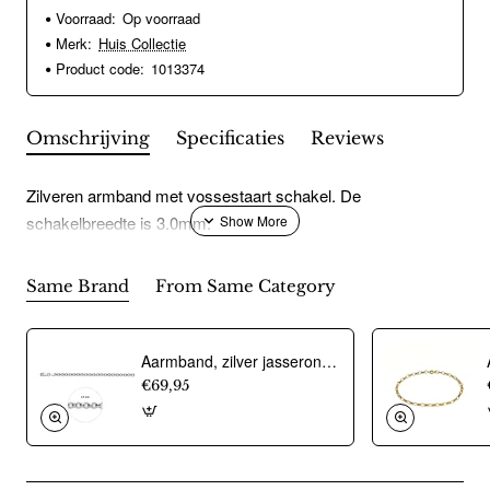
Voorraad:
Op voorraad
Merk:
Huis Collectie
Product code:
1013374
Omschrijving
Specificaties
Reviews
Zilveren armband met vossestaart schakel. De
schakelbreedte is 3.0mm.
Same Brand
From Same Category
Aarmband, zilver jasseron 4,5mm. (lengte 18cm.) - 10274
€69,95