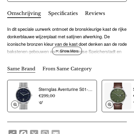
Omschrijving
Specificaties
Reviews
In dit speciale uurwerk ontmoet de bronskleurige kast de rijke
donkerblauwe wijzerplaat met satijnen afwerking. De
iconische bronzen kleur van de kast doet denken aan de rode
bakstenen gebouwen van de Hamburgse Speicherstadt en
de glinsterende propellers van de internationale scheepvaart
van de afgelopen eeuwen.
Same Brand
From Same Category
Sternglas Aventurine S01-NAN40-ME08 horloge - 24004
€299,00
Share
Facebook
X
WhatsApp
Email