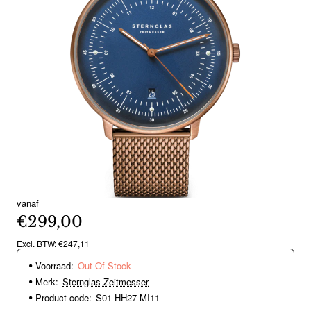
vanaf
Out Of Stock
€299,00
Excl. BTW: €247,11
Voorraad:
Out Of Stock
Merk:
Sternglas Zeitmesser
Product code:
S01-HH27-MI11