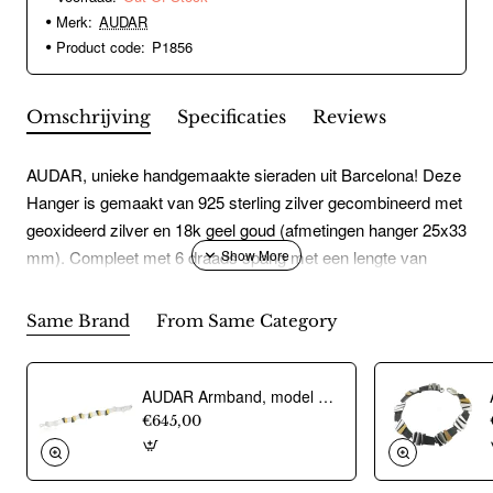
Merk:
AUDAR
Product code:
P1856
Omschrijving
Specificaties
Reviews
AUDAR, unieke handgemaakte sieraden uit Barcelona! Deze
Hanger is gemaakt van 925 sterling zilver gecombineerd met
geoxideerd zilver en 18k geel goud (afmetingen hanger 25x33
mm). Compleet met 6 draads spang met een lengte van
43cm.
Same Brand
From Same Category
AUDAR Armband, model 1800 zilver met 18 krt goud (lengte 18cm) - 20379
€645,00