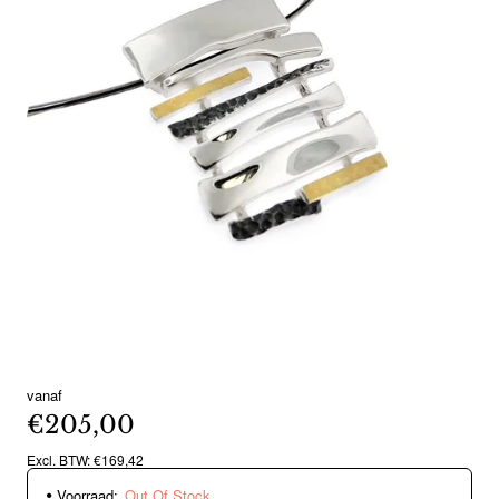
vanaf
Out Of Stock
€205,00
Excl. BTW: €169,42
Voorraad:
Out Of Stock