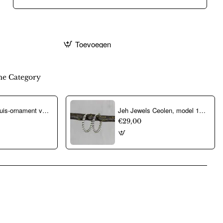
Toevoegen
e Category
Jeh Jewels Buis-ornament voor collier, zilver model 18939 (26mm.breed) - 12488
Jeh Jewels Ceolen, model 19820 (15x2mm.) - 16813
€29,00
pp
mail