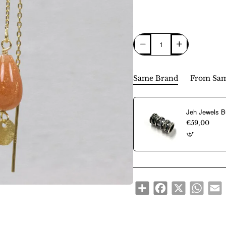
Same Brand
From Sam
€59,00
Share
Facebook
X
WhatsA
E