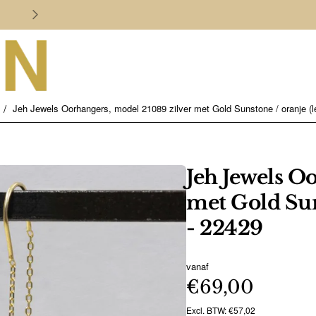
Persoonlijk en deskundig advies
Jeh Jewels Oorhangers, model 21089 zilver met Gold Sunstone / oranje (l
Jeh Jewels O
met Gold Sun
- 22429
vanaf
€69,00
Excl. BTW: €57,02