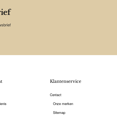
ief
wsbrief
nt
Klantenservice
Contact
enis
Onze merken
Sitemap