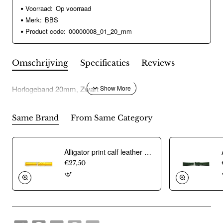
Voorraad:
Op voorraad
Merk:
BBS
Product code:
00000008_01_20_mm
Omschrijving
Specificaties
Reviews
Horlogeband 20mm, Zwart
Same Brand
From Same Category
Alligator print calf leather strap, mat. With strong case and buckle connection, stitched loop and stainless steel buckle. This strap has soft leather lining and is super flexible - 20311
€27,50