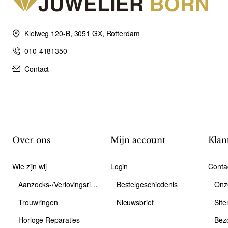
Kleiweg 120-B, 3051 GX, Rotterdam
010-4181350
Contact
Over ons
Mijn account
Klan
Wie zijn wij
Login
Conta
Aanzoeks-/Verlovingsring
Bestelgeschiedenis
Onz
Trouwringen
Nieuwsbrief
Sit
Horloge Reparaties
Bez