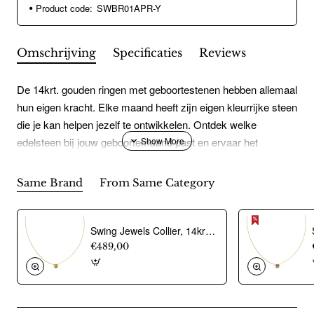
Product code:
SWBR01APR-Y
Omschrijving
Specificaties
Reviews
De 14krt. gouden ringen met geboortestenen hebben allemaal
hun eigen kracht. Elke maand heeft zijn eigen kleurrijke steen
die je kan helpen jezelf te ontwikkelen. Ontdek welke
edelsteen bij jouw geboortemaand past en ervaar het
magische effect.Bergkristal is de geboortesteen van de
maand april. Bergkristal wordt gezien als de koning onder de
Same Brand
From Same Category
edelstenen vanwege zijn krachtige werking. Het zorgt ervoor
dat andere energieën versterkt worden. De kracht van de
steen helpt je om in balans te blijven. De bergkristal heeft ook
Swing Jewels Collier, 14krt.goud met citrien Birthstone November (lengte: 42-45cm.) - 21402
een helende werking.
€489,00