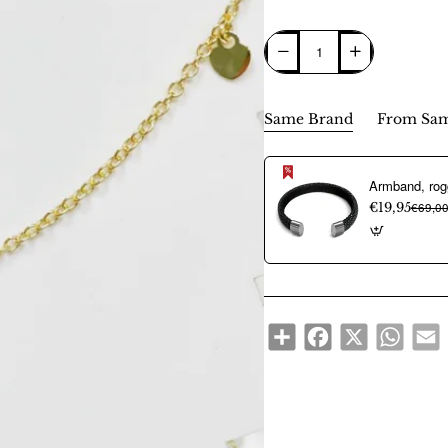
Same Brand
From Sam
€19,95
€69,0
Share
Facebook
X
WhatsA
E