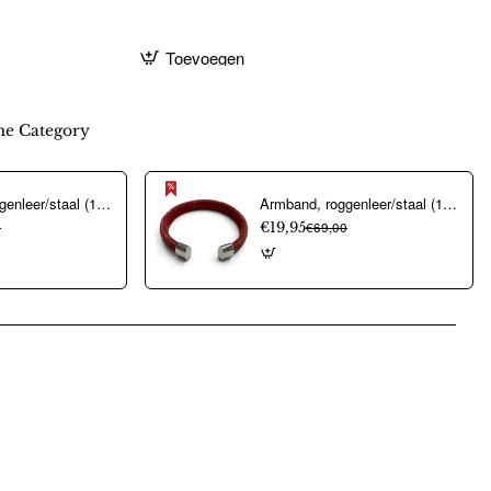
Toevoegen
e Category
Armband, roggenleer/staal (12mm.breed) kleur donkerblauw - 9967
Armband, roggenleer/staal (12mm.breed) kleur rood - 10023
0
€19,95
€69,00
pp
mail