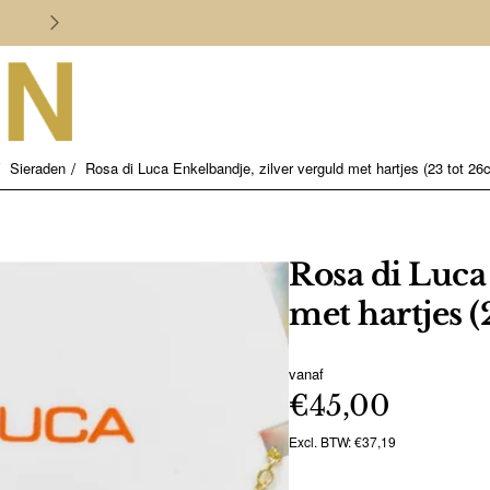
Persoonlijk en deskundig advies
Sieraden
Rosa di Luca Enkelbandje, zilver verguld met hartjes (23 tot 26
Rosa di Luca
met hartjes (
vanaf
€45,00
Excl. BTW: €37,19