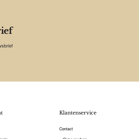
ief
wsbrief
nt
Klantenservice
Contact