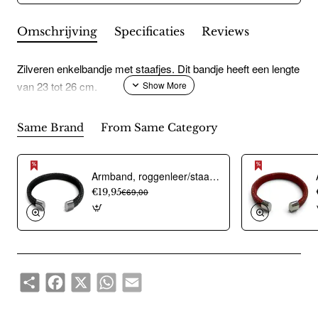
Omschrijving
Specificaties
Reviews
Zilveren enkelbandje met staafjes. Dit bandje heeft een lengte
van 23 tot 26 cm.
Same Brand
From Same Category
Armband, roggenleer/staal (12mm.breed) kleur donkerblauw - 9967
€19,95
€69,00
Share
Facebook
X
WhatsApp
Email