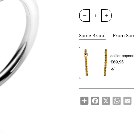
Same Brand
From Sam
€69,95
Share
Facebook
X
WhatsA
E