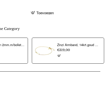
Toevoegen
e Category
collier popcorn 2mm.m/bolletjes verguld - 12915
Zinzi Armband, 14krt.goud model ZGA176 Goud (lengte: 17-19cm.) - 16173
€319,00
pp
mail