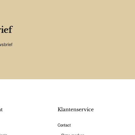
ief
wsbrief
nt
Klantenservice
Contact