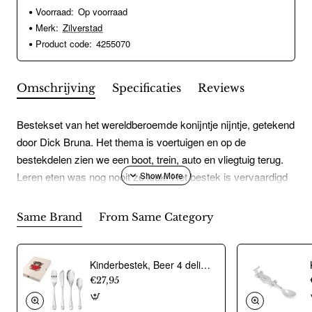
Voorraad:
Op voorraad
Merk:
Zilverstad
Product code:
4255070
Omschrijving
Specificaties
Reviews
Bestekset van het wereldberoemde konijntje nijntje, getekend
door Dick Bruna. Het thema is voertuigen en op de
bestekdelen zien we een boot, trein, auto en vliegtuig terug.
Leren eten was nog nooit zo leuk! Het bestek is vervaardigd
uit 18/10 RVS en kan in de vaatwasser. De bestekonderdelen
kunnen worden gegraveerd.Kindervork: 170 mm Kindermes:
Same Brand
From Same Category
179 mm Kinderlepel: 170 mm Paplepel: 135 mm
Kinderbestek, Beer 4 delig - Zilverstad - 21013
€27,95