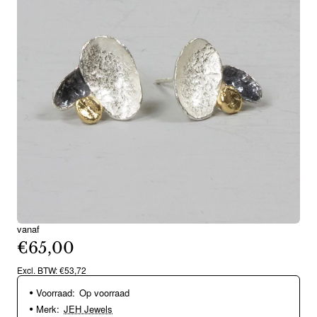
vanaf
€65,00
Excl. BTW: €53,72
Voorraad:
Op voorraad
Merk:
JEH Jewels