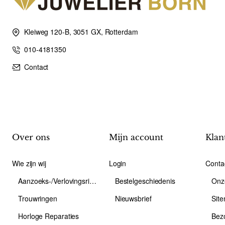
Kleiweg 120-B, 3051 GX, Rotterdam
010-4181350
Contact
Over ons
Mijn account
Klan
Wie zijn wij
Login
Conta
Aanzoeks-/Verlovingsring
Bestelgeschiedenis
Onz
Trouwringen
Nieuwsbrief
Sit
Horloge Reparaties
Bez