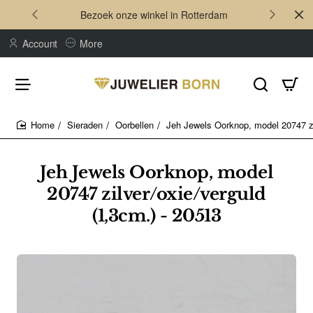
Bezoek onze winkel in Rotterdam
Account
More
Sieraden
Oorbellen
Jeh Jewels Oorknop, model 20747 zil
home
Jeh Jewels Oorknop, model
20747 zilver/oxie/verguld
(1,3cm.) - 20513