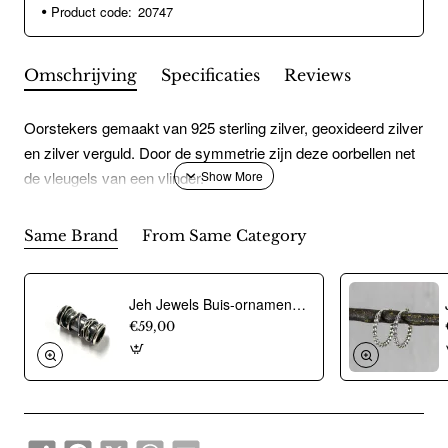
Product code:
20747
Omschrijving
Specificaties
Reviews
Oorstekers gemaakt van 925 sterling zilver, geoxideerd zilver
en zilver verguld. Door de symmetrie zijn deze oorbellen net
de vleugels van een vlinder.
Same Brand
From Same Category
Jeh Jewels Buis-ornament voor collier, zilver model 18939 (26mm.breed) - 12488
€59,00
Share
Facebook
X
WhatsApp
Email