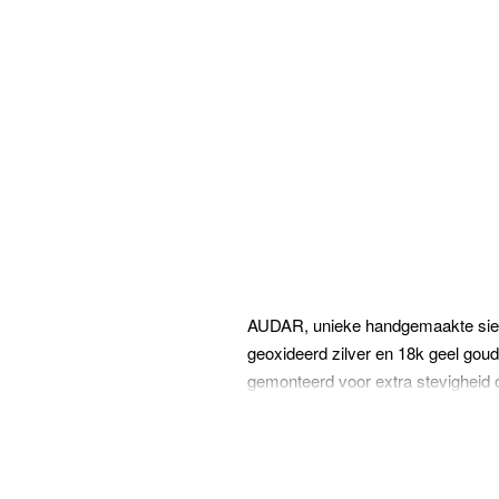
AUDAR, unieke handgemaakte siera
geoxideerd zilver en 18k geel goud
gemonteerd voor extra stevigheid o