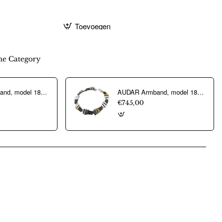
Toevoegen
e Category
AUDAR Armband, model 1800 zilver met 18 krt goud (lengte 18cm) - 20379
AUDAR Armband, model 1853 zilver met 18 krt goud (lengte 19,5cm) - 20370
€745,00
pp
mail