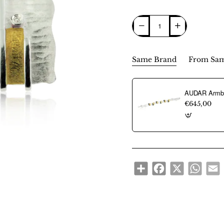
Same Brand
From Sam
€645,00
Share
Facebook
X
WhatsA
E