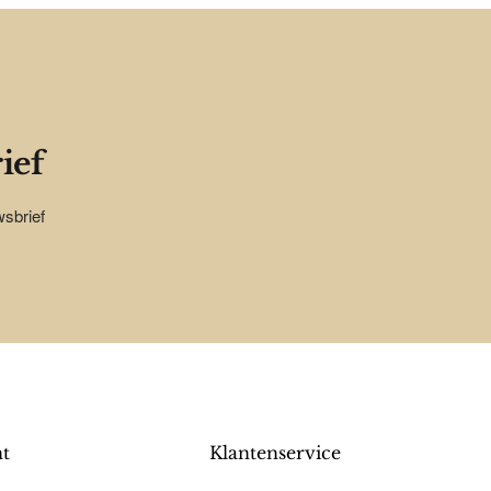
ief
wsbrief
nt
Klantenservice