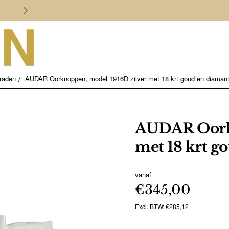
Persoonlijk en deskundig advies
raden
AUDAR Oorknoppen, model 1916D zilver met 18 krt goud en diamant 
AUDAR Oorkn
met 18 krt g
vanaf
€345,00
Excl. BTW: €285,12