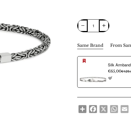
Same Brand
From Sam
€65,00
€129,
Share
Facebook
X
WhatsA
E