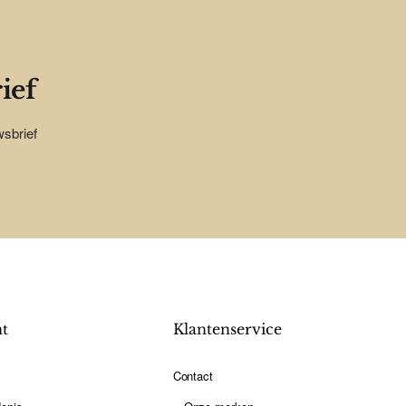
ief
wsbrief
nt
Klantenservice
Contact