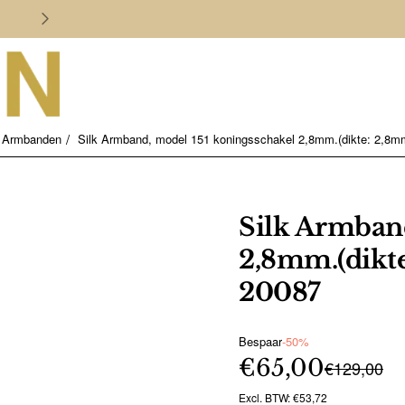
Persoonlijk en deskundig advies
Armbanden
Silk Armband, model 151 koningsschakel 2,8mm.(dikte: 2,8mm
Silk Armband
2,8mm.(dikte
20087
Bespaar
-50%
€65,00
€129,00
Excl. BTW: €53,72