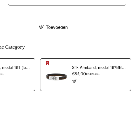
Toevoegen
e Category
Silk Armband, model 151 (lengte 20cm) - 17474
Silk Armband, model 157BBR (breedte: 9mm.- lengte 21cm.) - 17581
00
€85,00
€169,00
pp
mail