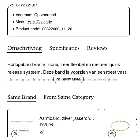
Excl. BTW: €21,07
Voorraad:
Op voorraad
Merk:
Huis Collectie
Product code:
00822600_11_20
Omschrijving
Specificaties
Reviews
Horlogeband van Silicone, zeer flexibel en met een quick
release systeem. Deze band is voorzien van een roest vast
stalen gesp. In meerdere kleuren en maten verkrijgbaar.
Same Brand
From Same Category
Aarmband, zilver jasseron 4,5mm. (lengte 18cm.) - 10274
€69,95