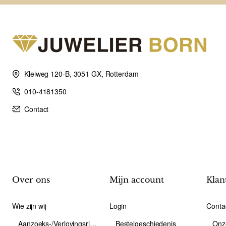
Kleiweg 120-B, 3051 GX, Rotterdam
010-4181350
Contact
Over ons
Mijn account
Klan
Wie zijn wij
Login
Conta
Aanzoeks-/Verlovingsring
Bestelgeschiedenis
Onz