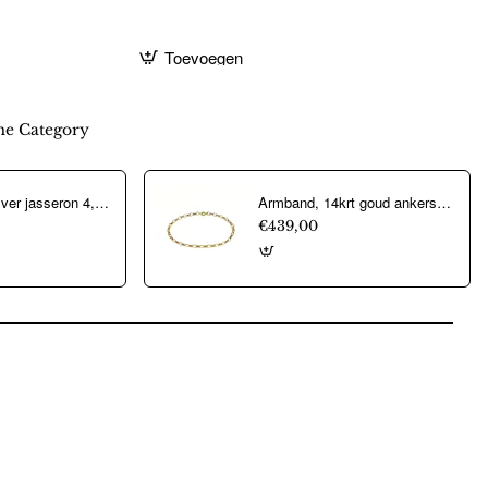
Toevoegen
e Category
Aarmband, zilver jasseron 4,5mm. (lengte 18cm.) - 10274
Armband, 14krt goud ankerschakel (lengte: 18,5cm.) - 22326
€439,00
pp
mail