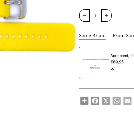
Same Brand
From Sam
€69,95
Share
Facebook
X
WhatsA
E