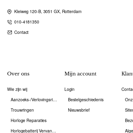
Kleiweg 120-B, 3051 GX, Rotterdam
010-4181350
Contact
Over ons
Mijn account
Klan
Wie zijn wij
Login
Conta
Aanzoeks-/Verlovingsring
Bestelgeschiedenis
Onz
Trouwringen
Nieuwsbrief
Sit
Horloge Reparaties
Bez
Horlogebatterij Vervangen
Alg