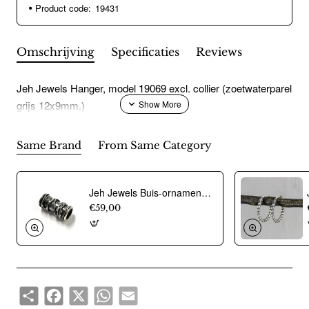
Product code:
19431
Omschrijving
Specificaties
Reviews
Jeh Jewels Hanger, model 19069 excl. collier (zoetwaterparel
grijs 12x9mm.)
Same Brand
From Same Category
Jeh Jewels Buis-ornament voor collier, zilver model 18939 (26mm.breed) - 12488
€59,00
Share
Facebook
X
WhatsApp
Email