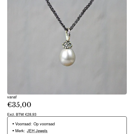
vanaf
€35,00
Excl. BTW: €28,93
Voorraad:
Op voorraad
Merk:
JEH Jewels