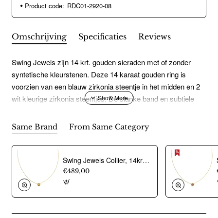
Product code:
RDC01-2920-08
Omschrijving
Specificaties
Reviews
Swing Jewels zijn 14 krt. gouden sieraden met of zonder
syntetische kleurstenen. Deze 14 karaat gouden ring is
voorzien van een blauw zirkonia steentje in het midden en 2
wit kleurige zirkonia steentjes. De slanke band en subtiele
zetting geven de ring een minimalistische en vrouwelijke
look, perfect om solo te dragen of te combineren met andere
Same Brand
From Same Category
aanschuifringen.
Swing Jewels Collier, 14krt.goud met citrien Birthstone November (lengte: 42-45cm.) - 21402
€489,00