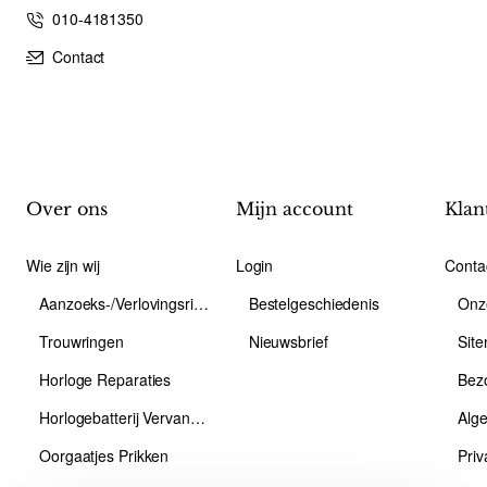
010-4181350
Contact
Over ons
Mijn account
Klan
Wie zijn wij
Login
Conta
Aanzoeks-/Verlovingsring
Bestelgeschiedenis
Onz
Trouwringen
Nieuwsbrief
Sit
Horloge Reparaties
Bez
Horlogebatterij Vervangen
Alg
Oorgaatjes Prikken
Priv