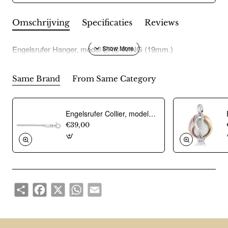
Omschrijving
Specificaties
Reviews
Engelsrufer Hanger, model ERC-WING (19mm.)
Same Brand
From Same Category
Engelsrufer Collier, model ERN-E (42cm) - 18792
€39,00
Share
Facebook
X
WhatsApp
Email