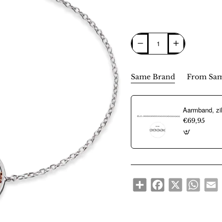
Same Brand
From Sam
€69,95
Share
Facebook
X
WhatsA
E