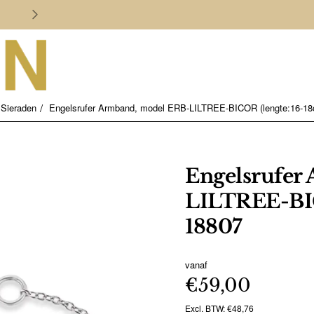
Persoonlijk en deskundig advies
Sieraden
Engelsrufer Armband, model ERB-LILTREE-BICOR (lengte:16-18
Engelsrufer
LILTREE-BIC
18807
vanaf
€59,00
Excl. BTW: €48,76