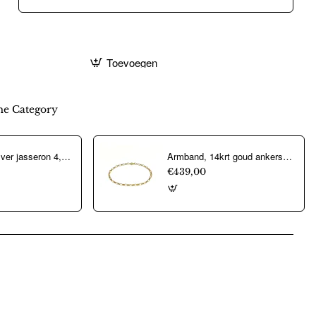
Toevoegen
e Category
Aarmband, zilver jasseron 4,5mm. (lengte 18cm.) - 10274
Armband, 14krt goud ankerschakel (lengte: 18,5cm.) - 22326
€439,00
pp
mail