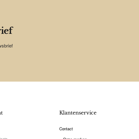
ief
wsbrief
nt
Klantenservice
Contact