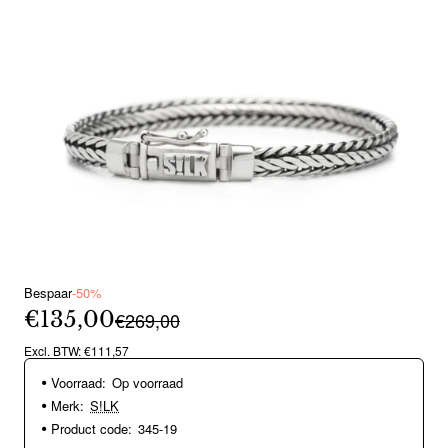
Bespaar
-50%
€135,00
€269,00
Excl. BTW: €111,57
Voorraad:
Op voorraad
Merk:
S!LK
Product code:
345-19