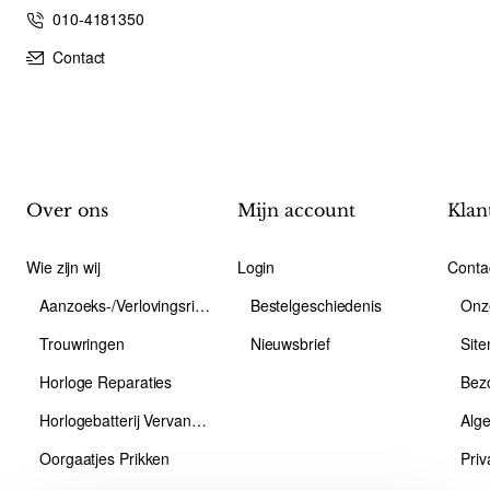
010-4181350
Contact
Over ons
Mijn account
Klan
Wie zijn wij
Login
Conta
Aanzoeks-/Verlovingsring
Bestelgeschiedenis
Onz
Trouwringen
Nieuwsbrief
Sit
Horloge Reparaties
Bez
Horlogebatterij Vervangen
Alg
Oorgaatjes Prikken
Priv