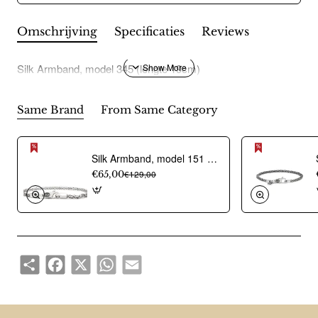
Omschrijving
Specificaties
Reviews
Silk Armband, model 345 (lengte 19cm)
Same Brand
From Same Category
Silk Armband, model 151 (lengte 20cm) - 17474
€65,00
€129,00
Share
Facebook
X
WhatsApp
Email