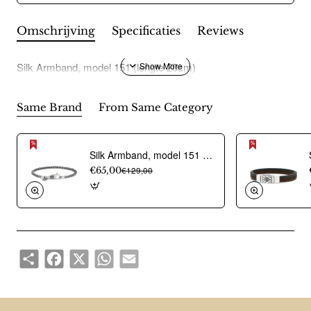
Omschrijving
Specificaties
Reviews
Silk Armband, model 151 (lengte 20cm)
Same Brand
From Same Category
Silk Armband, model 151 koningsschakel 2,8mm.(dikte: 2,8mm.- lengte 21cm) - 20087
€65,00
€129,00
Share
Facebook
X
WhatsApp
Email