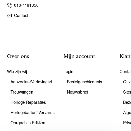
010-4181350
Contact
Over ons
Mijn account
Klan
Wie zijn wij
Login
Conta
Aanzoeks-/Verlovingsring
Bestelgeschiedenis
Onz
Trouwringen
Nieuwsbrief
Sit
Horloge Reparaties
Bez
Horlogebatterij Vervangen
Alg
Oorgaatjes Prikken
Priv