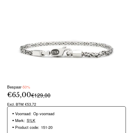
Bespaar
-50%
€65,00
€129,00
Excl. BTW: €53,72
Voorraad:
Op voorraad
Merk:
S!LK
Product code:
151-20