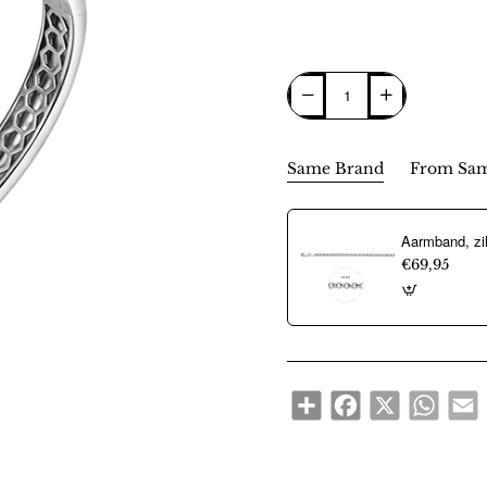
Same Brand
From Sam
€69,95
Share
Facebook
X
WhatsA
E