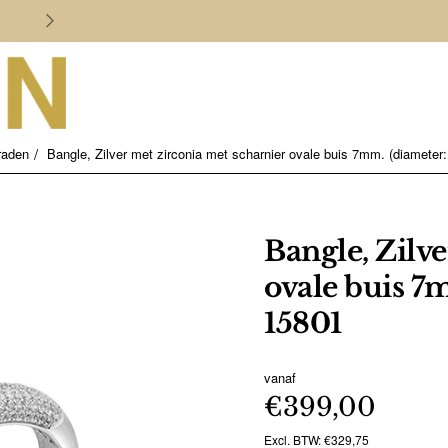
Persoonlijk en deskundig advies
raden
Bangle, Zilver met zirconia met scharnier ovale buis 7mm. (diameter
Bangle, Zilv
ovale buis 7
15801
vanaf
€399,00
Excl. BTW: €329,75