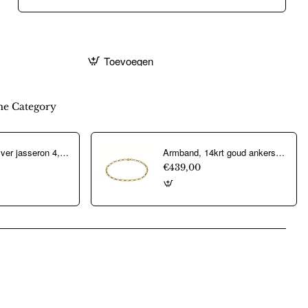
Toevoegen
e Category
Aarmband, zilver jasseron 4,5mm. (lengte 18cm.) - 10274
Armband, 14krt goud ankerschakel (lengte: 18,5cm.) - 22326
€439,00
pp
mail