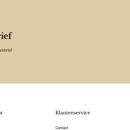
ief
wsbrief
nt
Klantenservice
Contact