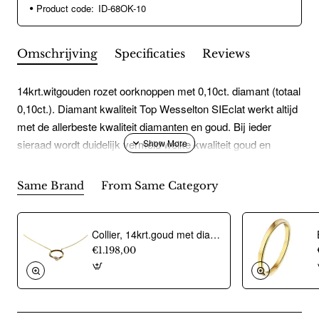
Product code:
ID-68OK-10
Omschrijving
Specificaties
Reviews
14krt.witgouden rozet oorknoppen met 0,10ct. diamant (totaal
0,10ct.). Diamant kwaliteit Top Wesselton SIEclat werkt altijd
met de allerbeste kwaliteit diamanten en goud. Bij ieder
sieraad wordt duidelijk vermeld welke kwaliteit goud en
diamant wordt gebruikt. Ook het gewicht van de diamanten,
de caraten, worden altijd duidelijk vermeld. Eclat werkt
Same Brand
From Same Category
uitsluitend met natuurlijke echte diamanten. Bij Eclat worden
geen goedkopere laboratorium diamanten gebruikt.
Collier, 14krt.goud met diamant totaal 0,08ct. (lengte: 42-45cm.) - 24455
€1.198,00