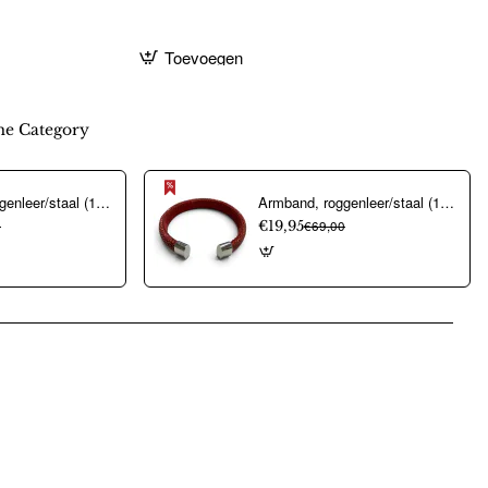
Toevoegen
e Category
Armband, roggenleer/staal (12mm.breed) kleur donkerblauw - 9967
Armband, roggenleer/staal (12mm.breed) kleur rood - 10023
0
€19,95
€69,00
pp
mail