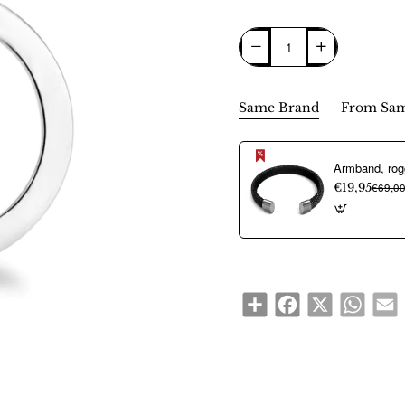
Same Brand
From Sam
€19,95
€69,0
Share
Facebook
X
WhatsA
E