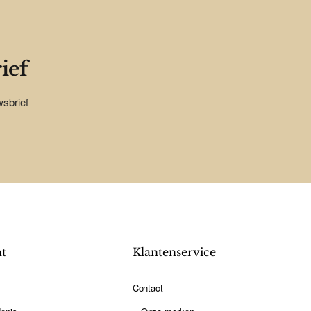
ief
wsbrief
nt
Klantenservice
Contact