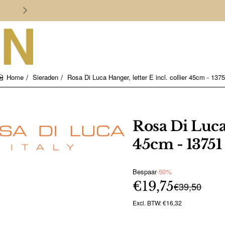
Persoonlijk en deskundig advies
Sieraden
Rosa Di Luca Hanger, letter E incl. collier 45cm - 137
home
Rosa Di Luca 
45cm - 13751
Bespaar
-50%
€19,75
€39,50
Excl. BTW: €16,32