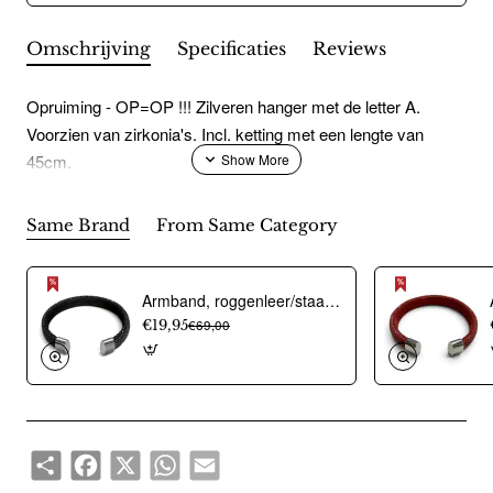
Omschrijving
Specificaties
Reviews
Opruiming - OP=OP !!! Zilveren hanger met de letter A.
Voorzien van zirkonia's. Incl. ketting met een lengte van
45cm.
Same Brand
From Same Category
Armband, roggenleer/staal (12mm.breed) kleur donkerblauw - 9967
€19,95
€69,00
Share
Facebook
X
WhatsApp
Email