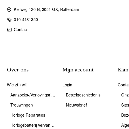
Kleiweg 120-B, 3051 GX, Rotterdam
010-4181350
Contact
Over ons
Mijn account
Klan
Wie zijn wij
Login
Conta
Aanzoeks-/Verlovingsring
Bestelgeschiedenis
Onz
Trouwringen
Nieuwsbrief
Sit
Horloge Reparaties
Bez
Horlogebatterij Vervangen
Alg