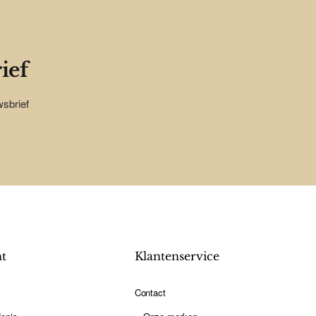
ief
wsbrief
nt
Klantenservice
Contact