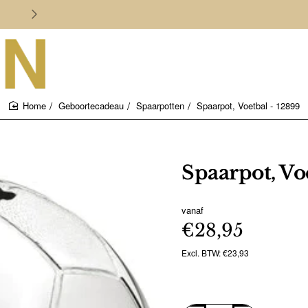
Persoonlijk en deskundig advies
Geboortecadeau
Spaarpotten
Spaarpot, Voetbal - 12899
home
Spaarpot, Vo
vanaf
€28,95
Excl. BTW: €23,93