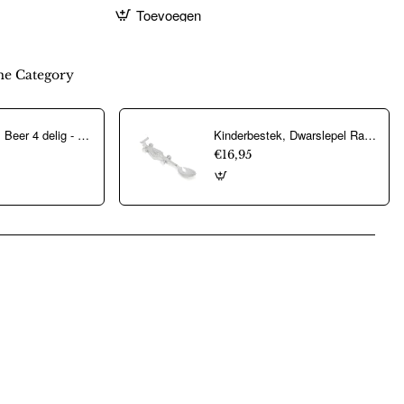
Toevoegen
e Category
Kinderbestek, Beer 4 delig - Zilverstad - 21013
Kinderbestek, Dwarslepel Raceauto verzilverd gelakt (15,2x2,9x2,3cm.) - 22769
€16,95
pp
mail