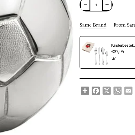
Same Brand
From Sam
€27,95
Share
Facebook
X
WhatsA
E