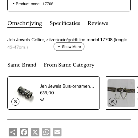
Product code:
17708
Omschrijving
Specificaties
Reviews
Jeh Jewels Collier, zilver/oxie/goldfilled model 17708 (lengte
43-47cm.)
Same Brand
From Same Category
Jeh Jewels Buis-ornament voor collier, zilver model 18939 (26mm.breed) - 12488
€59,00
Share
Facebook
X
WhatsApp
Email