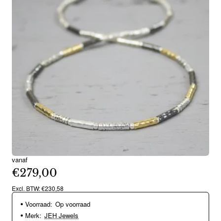
vanaf
€279,00
Excl. BTW: €230,58
Voorraad:
Op voorraad
Merk:
JEH Jewels