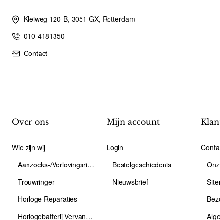
Kleiweg 120-B, 3051 GX, Rotterdam
010-4181350
Contact
Over ons
Mijn account
Klan
Wie zijn wij
Login
Conta
Aanzoeks-/Verlovingsring
Bestelgeschiedenis
Onz
Trouwringen
Nieuwsbrief
Sit
Horloge Reparaties
Bez
Horlogebatterij Vervangen
Alg