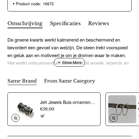
Product code:
16972
Omschrijving
Specificaties
Reviews
De groene kwarts werkt kalmerend en beschermend en
bevordert een gevoel van welzijn. De steen trekt voorspoed
en geluk aan en motiveert je om je dromen waar te maken.
Het werkt ontspannend en kalmerend bij woede, ergernis en
irritaties.
Same Brand
From Same Category
Jeh Jewels Buis-ornament voor collier, zilver model 18939 (26mm.breed) - 12488
€59,00