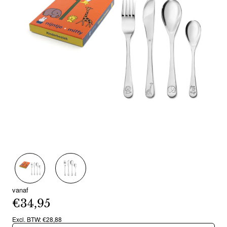
vanaf
€34,95
Excl. BTW: €28,88