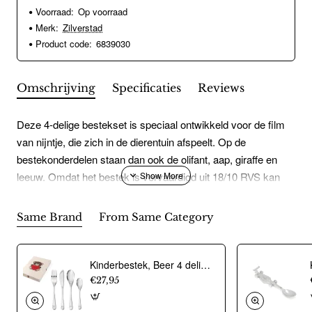
Voorraad:
Op voorraad
Merk:
Zilverstad
Product code:
6839030
Omschrijving
Specificaties
Reviews
Deze 4-delige bestekset is speciaal ontwikkeld voor de film
van nijntje, die zich in de dierentuin afspeelt. Op de
bestekonderdelen staan dan ook de olifant, aap, giraffe en
leeuw. Omdat het bestek is vervaardigd uit 18/10 RVS kan
het in de vaatwasser. De bestekonderdelen kunnen worden
gegraveerd.
Same Brand
From Same Category
Kinderbestek, Beer 4 delig - Zilverstad - 21013
€27,95