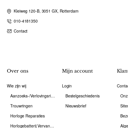
Kleiweg 120-B, 3051 GX, Rotterdam
010-4181350
Contact
Over ons
Mijn account
Klan
Wie zijn wij
Login
Conta
Aanzoeks-/Verlovingsring
Bestelgeschiedenis
Onz
Trouwringen
Nieuwsbrief
Sit
Horloge Reparaties
Bez
Horlogebatterij Vervangen
Alg