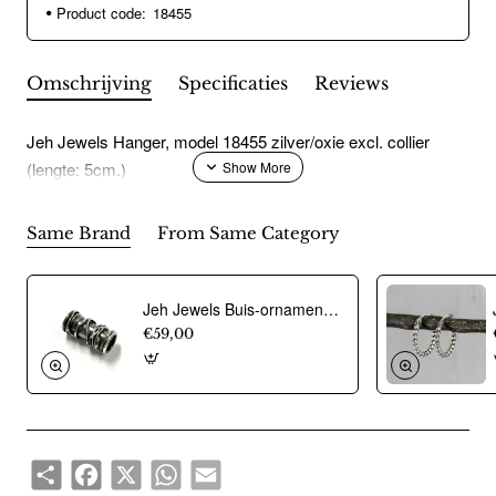
Product code:
18455
Omschrijving
Specificaties
Reviews
Jeh Jewels Hanger, model 18455 zilver/oxie excl. collier
(lengte: 5cm.)
Same Brand
From Same Category
Jeh Jewels Buis-ornament voor collier, zilver model 18939 (26mm.breed) - 12488
€59,00
Share
Facebook
X
WhatsApp
Email