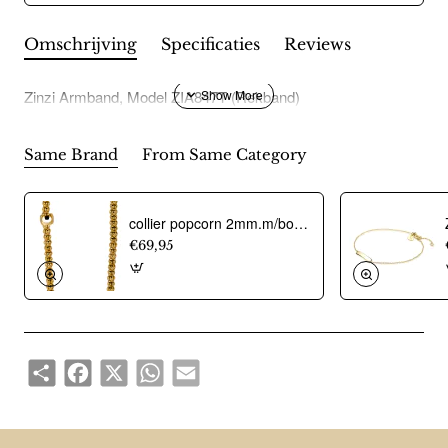
Omschrijving
Specificaties
Reviews
Zinzi Armband, Model ZIA847T (Rekband)
Same Brand
From Same Category
collier popcorn 2mm.m/bolletjes verguld - 12915
€69,95
Share
Facebook
X
WhatsApp
Email