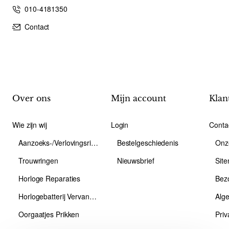
010-4181350
Contact
Over ons
Mijn account
Klan
Wie zijn wij
Login
Conta
Aanzoeks-/Verlovingsring
Bestelgeschiedenis
Onz
Trouwringen
Nieuwsbrief
Sit
Horloge Reparaties
Bez
Horlogebatterij Vervangen
Alg
Oorgaatjes Prikken
Priv