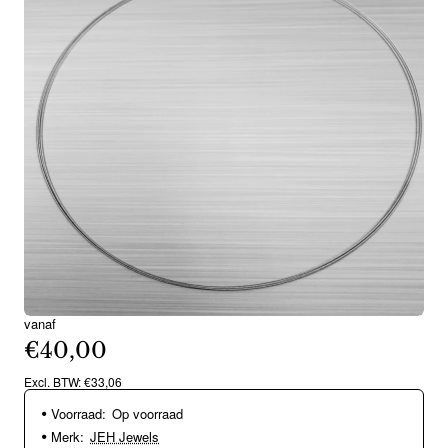
vanaf
€40,00
Excl. BTW: €33,06
Voorraad:
Op voorraad
Merk:
JEH Jewels