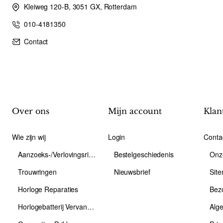
Kleiweg 120-B, 3051 GX, Rotterdam
010-4181350
Contact
Over ons
Mijn account
Klan
Wie zijn wij
Login
Conta
Aanzoeks-/Verlovingsring
Bestelgeschiedenis
Onz
Trouwringen
Nieuwsbrief
Sit
Horloge Reparaties
Bez
Horlogebatterij Vervangen
Alg