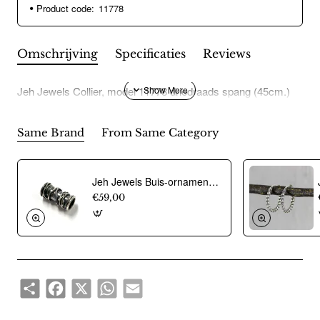
Product code:
11778
Omschrijving
Specificaties
Reviews
Jeh Jewels Collier, model 11778 driedraads spang (45cm.)
Same Brand
From Same Category
Jeh Jewels Buis-ornament voor collier, zilver model 18939 (26mm.breed) - 12488
€59,00
Share
Facebook
X
WhatsApp
Email