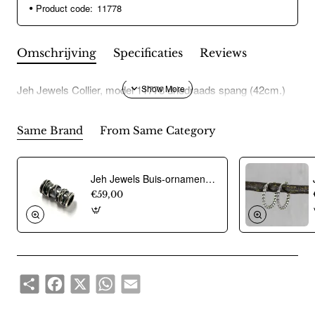
Product code:
11778
Omschrijving
Specificaties
Reviews
Jeh Jewels Collier, model 11778 driedraads spang (42cm.)
Same Brand
From Same Category
Jeh Jewels Buis-ornament voor collier, zilver model 18939 (26mm.breed) - 12488
€59,00
Share
Facebook
X
WhatsApp
Email