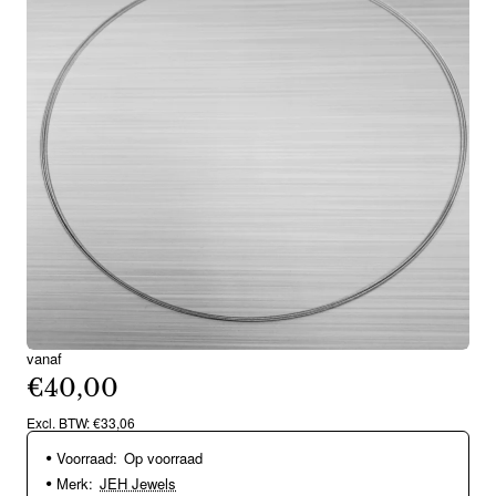
vanaf
€40,00
Excl. BTW: €33,06
Voorraad:
Op voorraad
Merk:
JEH Jewels