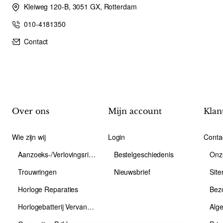
Kleiweg 120-B, 3051 GX, Rotterdam
010-4181350
Contact
Over ons
Mijn account
Klan
Wie zijn wij
Login
Conta
Aanzoeks-/Verlovingsring
Bestelgeschiedenis
Onz
Trouwringen
Nieuwsbrief
Sit
Horloge Reparaties
Bez
Horlogebatterij Vervangen
Alg